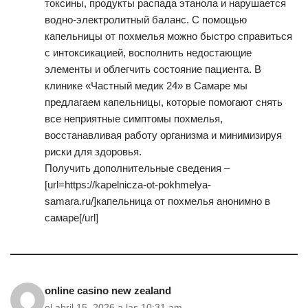
токсины, продукты распада этанола и нарушается
водно-электролитный баланс. С помощью
капельницы от похмелья можно быстро справиться
с интоксикацией, восполнить недостающие
элементы и облегчить состояние пациента. В
клинике «Частный медик 24» в Самаре мы
предлагаем капельницы, которые помогают снять
все неприятные симптомы похмелья,
восстанавливая работу организма и минимизируя
риски для здоровья.
Получить дополнительные сведения –
[url=https://kapelnicza-ot-pokhmelya-
samara.ru/]капельница от похмелья анонимно в
самаре[/url]
online casino new zealand
el abril 15, 2026 a las 10:31 am