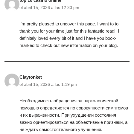
top 10 casino online
el abril 15, 2026 a las 12:30 pm
I’m pretty pleased to uncover this page. I want to to
thank you for your time just for this fantastic read!! I
definitely loved every bit of it and I have you book-
marked to check out new information on your blog.
Claytonket
el abril 15, 2026 a las 1:19 pm
Необходимость обращения за наркологической
помощью определяется по совокупности симптомов
и их выраженности. При ухудшении состояния
важно ориентироваться на объективные признаки, а
не ждать самостоятельного улучшения.