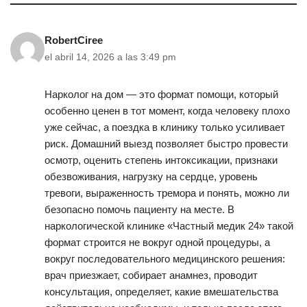
RobertCiree
el abril 14, 2026 a las 3:49 pm
Нарколог на дом — это формат помощи, который
особенно ценен в тот момент, когда человеку плохо
уже сейчас, а поездка в клинику только усиливает
риск. Домашний выезд позволяет быстро провести
осмотр, оценить степень интоксикации, признаки
обезвоживания, нагрузку на сердце, уровень
тревоги, выраженность тремора и понять, можно ли
безопасно помочь пациенту на месте. В
наркологической клинике «Частный медик 24» такой
формат строится не вокруг одной процедуры, а
вокруг последовательного медицинского решения:
врач приезжает, собирает анамнез, проводит
консультация, определяет, какие вмешательства