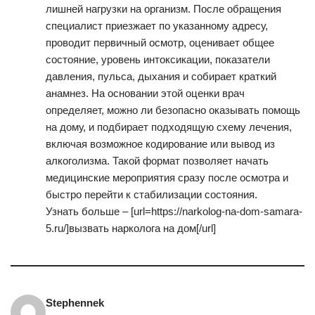
лишней нагрузки на организм. После обращения
специалист приезжает по указанному адресу,
проводит первичный осмотр, оценивает общее
состояние, уровень интоксикации, показатели
давления, пульса, дыхания и собирает краткий
анамнез. На основании этой оценки врач
определяет, можно ли безопасно оказывать помощь
на дому, и подбирает подходящую схему лечения,
включая возможное кодирование или вывод из
алкоголизма. Такой формат позволяет начать
медицинские мероприятия сразу после осмотра и
быстро перейти к стабилизации состояния.
Узнать больше – [url=https://narkolog-na-dom-samara-
5.ru/]вызвать нарколога на дом[/url]
Stephennek