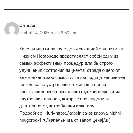
Chrislar
el abril 14, 2026 a las 6:50 am
Капельница от запоя с детоксикацией организма в
Нижнем Новгороде представляет собой одну из
самых эффективных процедур для быстрого
улучшения состояния пациента, страдающего от
алкогольной зависимости. Такой подход направлен
не только на устранение токсинов, но и на
восстановление нормального функционирования
внутренних органов, которые пострадали от
длительного употребления алкоголя.
Подробнее – [url=https://kapelnica-ot-zapoya-nizhnij-
novgorod-4.ru/]капельница от запоя цена[/url]