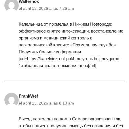
Walternox
el abril 13, 2026 a las 7:26 am
Капельница от похмелья в Нижнем Новгороде:
эффективное снятие интоксикации, восстановление
организма и медицинский контроль в
наркологической клинике «Похмельная служба»
Получить больше информации –
[url=https://kapelnicza-ot-pokhmelya-nizhnij-novgorod-
1.ru/]капельница от похмелья цена[/url]
FrankWef
el abril 13, 2026 a las 8:13 am
Выезд нарколога на дом в Самаре организован так,
чтобы пациент получил помощь без ожидания и без