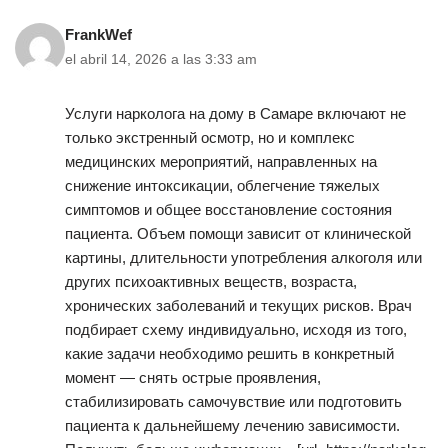
FrankWef
el abril 14, 2026 a las 3:33 am
Услуги нарколога на дому в Самаре включают не
только экстренный осмотр, но и комплекс
медицинских мероприятий, направленных на
снижение интоксикации, облегчение тяжелых
симптомов и общее восстановление состояния
пациента. Объем помощи зависит от клинической
картины, длительности употребления алкоголя или
других психоактивных веществ, возраста,
хронических заболеваний и текущих рисков. Врач
подбирает схему индивидуально, исходя из того,
какие задачи необходимо решить в конкретный
момент — снять острые проявления,
стабилизировать самочувствие или подготовить
пациента к дальнейшему лечению зависимости.