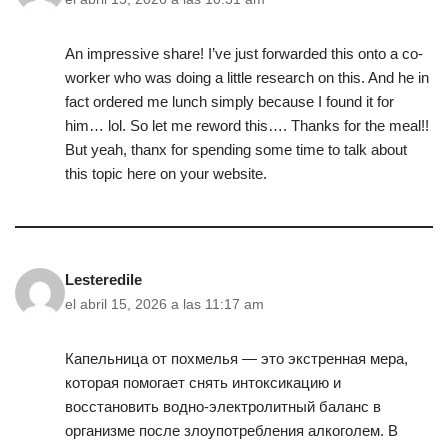
An impressive share! I’ve just forwarded this onto a co-
worker who was doing a little research on this. And he in
fact ordered me lunch simply because I found it for
him… lol. So let me reword this…. Thanks for the meal!!
But yeah, thanx for spending some time to talk about
this topic here on your website.
Lesteredile
el abril 15, 2026 a las 11:17 am
Капельница от похмелья — это экстренная мера,
которая помогает снять интоксикацию и
восстановить водно-электролитный баланс в
организме после злоупотребления алкоголем. В