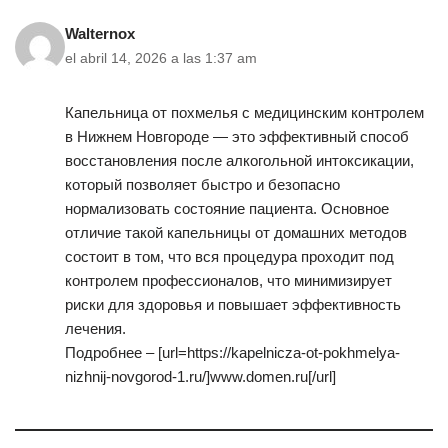
Walternox
el abril 14, 2026 a las 1:37 am
Капельница от похмелья с медицинским контролем
в Нижнем Новгороде — это эффективный способ
восстановления после алкогольной интоксикации,
который позволяет быстро и безопасно
нормализовать состояние пациента. Основное
отличие такой капельницы от домашних методов
состоит в том, что вся процедура проходит под
контролем профессионалов, что минимизирует
риски для здоровья и повышает эффективность
лечения.
Подробнее – [url=https://kapelnicza-ot-pokhmelya-
nizhnij-novgorod-1.ru/]www.domen.ru[/url]