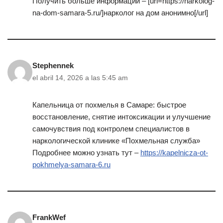
Получить больше информации – [url=https://narkolog-
na-dom-samara-5.ru/]нарколог на дом анонимно[/url]
Stephennek
el abril 14, 2026 a las 5:45 am
Капельница от похмелья в Самаре: быстрое
восстановление, снятие интоксикации и улучшение
самочувствия под контролем специалистов в
наркологической клинике «Похмельная служба»
Подробнее можно узнать тут –
https://kapelnicza-ot-
pokhmelya-samara-6.ru
FrankWef