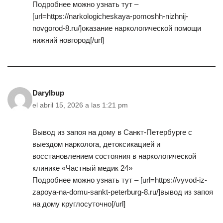
Подробнее можно узнать тут –
[url=https://narkologicheskaya-pomoshh-nizhnij-
novgorod-8.ru/]оказание наркологической помощи
нижний новгород[/url]
Darylbup
el abril 15, 2026 a las 1:21 pm
Вывод из запоя на дому в Санкт-Петербурге с
выездом нарколога, детоксикацией и
восстановлением состояния в наркологической
клинике «Частный медик 24»
Подробнее можно узнать тут – [url=https://vyvod-iz-
zapoya-na-domu-sankt-peterburg-8.ru/]вывод из запоя
на дому круглосуточно[/url]