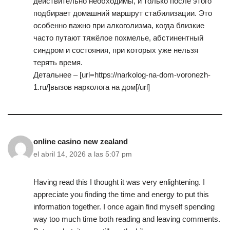
действительно необходимы, и только после этого
подбирает домашний маршрут стабилизации. Это
особенно важно при алкоголизма, когда близкие
часто путают тяжёлое похмелье, абстинентный
синдром и состояния, при которых уже нельзя
терять время.
Детальнее – [url=https://narkolog-na-dom-voronezh-
1.ru/]вызов нарколога на дом[/url]
online casino new zealand
el abril 14, 2026 a las 5:07 pm
Having read this I thought it was very enlightening. I
appreciate you finding the time and energy to put this
information together. I once again find myself spending
way too much time both reading and leaving comments.