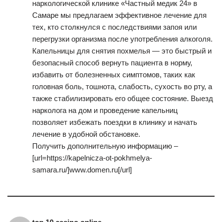
наркологической клинике «Частный медик 24» в
Самаре мы предлагаем эффективное лечение для
тех, кто столкнулся с последствиями запоя или
перегрузки организма после употребления алкоголя.
Капельницы для снятия похмелья — это быстрый и
безопасный способ вернуть пациента в норму,
избавить от болезненных симптомов, таких как
головная боль, тошнота, слабость, сухость во рту, а
также стабилизировать его общее состояние. Выезд
нарколога на дом и проведение капельниц
позволяет избежать поездки в клинику и начать
лечение в удобной обстановке.
Получить дополнительную информацию –
[url=https://kapelnicza-ot-pokhmelya-
samara.ru/]www.domen.ru[/url]