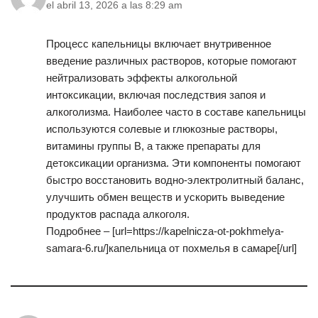
el abril 13, 2026 a las 8:29 am
Процесс капельницы включает внутривенное
введение различных растворов, которые помогают
нейтрализовать эффекты алкогольной
интоксикации, включая последствия запоя и
алкоголизма. Наиболее часто в составе капельницы
используются солевые и глюкозные растворы,
витамины группы B, а также препараты для
детоксикации организма. Эти компоненты помогают
быстро восстановить водно-электролитный баланс,
улучшить обмен веществ и ускорить выведение
продуктов распада алкоголя.
Подробнее – [url=https://kapelnicza-ot-pokhmelya-
samara-6.ru/]капельница от похмелья в самаре[/url]