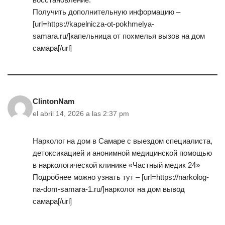
Получить дополнительную информацию –
[url=https://kapelnicza-ot-pokhmelya-
samara.ru/]капельница от похмелья вызов на дом
самара[/url]
ClintonNam
el abril 14, 2026 a las 2:37 pm
Нарколог на дом в Самаре с выездом специалиста,
детоксикацией и анонимной медицинской помощью
в наркологической клинике «Частный медик 24»
Подробнее можно узнать тут – [url=https://narkolog-
na-dom-samara-1.ru/]нарколог на дом вывод
самара[/url]