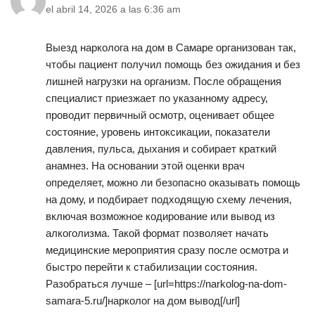
el abril 14, 2026 a las 6:36 am
Выезд нарколога на дом в Самаре организован так,
чтобы пациент получил помощь без ожидания и без
лишней нагрузки на организм. После обращения
специалист приезжает по указанному адресу,
проводит первичный осмотр, оценивает общее
состояние, уровень интоксикации, показатели
давления, пульса, дыхания и собирает краткий
анамнез. На основании этой оценки врач
определяет, можно ли безопасно оказывать помощь
на дому, и подбирает подходящую схему лечения,
включая возможное кодирование или вывод из
алкоголизма. Такой формат позволяет начать
медицинские мероприятия сразу после осмотра и
быстро перейти к стабилизации состояния.
Разобраться лучше – [url=https://narkolog-na-dom-
samara-5.ru/]нарколог на дом вывод[/url]