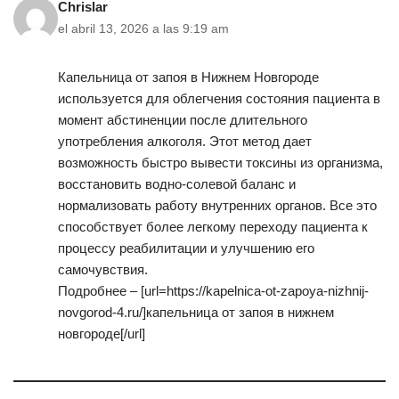
Chrislar
el abril 13, 2026 a las 9:19 am
Капельница от запоя в Нижнем Новгороде
используется для облегчения состояния пациента в
момент абстиненции после длительного
употребления алкоголя. Этот метод дает
возможность быстро вывести токсины из организма,
восстановить водно-солевой баланс и
нормализовать работу внутренних органов. Все это
способствует более легкому переходу пациента к
процессу реабилитации и улучшению его
самочувствия.
Подробнее – [url=https://kapelnica-ot-zapoya-nizhnij-
novgorod-4.ru/]капельница от запоя в нижнем
новгороде[/url]