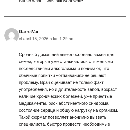
But so what, it was still worthwhile.
GarretVar
el abril 15, 2026 a las 1:29 am
Срочный домашний выезд особенно важен для
семей, которые уже сталкивались с тяжёлыми
последствиями алкоголизма и понимают, что
обычные попытки «отпаивания» не решают
проблему. Врач оценивает не только факт
употребления, но и длительность запоя, возраст,
наличие хронических болезней, уже принятые
медикаменты, риск абстинентного синдрома,
состояние сердца и общую нагрузку на организм.
Такой формат позволяет анонимно вызвать
специалиста, быстро провести необходимые