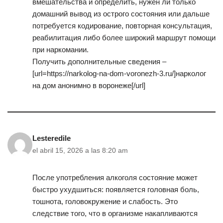
вмешательства и определить, нужен ли только
домашний вывод из острого состояния или дальше
потребуется кодирование, повторная консультация,
реабилитация либо более широкий маршрут помощи
при наркомании.
Получить дополнительные сведения –
[url=https://narkolog-na-dom-voronezh-3.ru/]нарколог
на дом анонимно в воронеже[/url]
Lesteredile
el abril 15, 2026 a las 8:20 am
После употребления алкоголя состояние может
быстро ухудшиться: появляется головная боль,
тошнота, головокружение и слабость. Это
следствие того, что в организме накапливаются