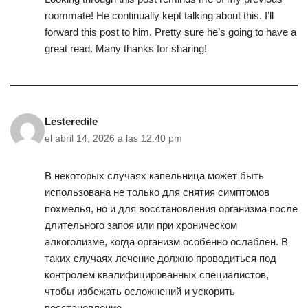
roommate! He continually kept talking about this. I’ll
forward this post to him. Pretty sure he’s going to have a
great read. Many thanks for sharing!
Lesteredile
el abril 14, 2026 a las 12:40 pm
В некоторых случаях капельница может быть
использована не только для снятия симптомов
похмелья, но и для восстановления организма после
длительного запоя или при хроническом
алкоголизме, когда организм особенно ослаблен. В
таких случаях лечение должно проводиться под
контролем квалифицированных специалистов,
чтобы избежать осложнений и ускорить
восстановление.