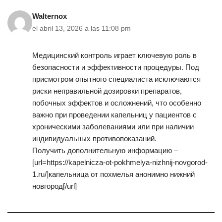
Walternox
el abril 13, 2026 a las 11:08 pm
Медицинский контроль играет ключевую роль в
безопасности и эффективности процедуры. Под
присмотром опытного специалиста исключаются
риски неправильной дозировки препаратов,
побочных эффектов и осложнений, что особенно
важно при проведении капельниц у пациентов с
хроническими заболеваниями или при наличии
индивидуальных противопоказаний.
Получить дополнительную информацию –
[url=https://kapelnicza-ot-pokhmelya-nizhnij-novgorod-
1.ru/]капельница от похмелья анонимно нижний
новгород[/url]