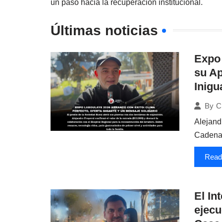
un paso hacia la recuperación institucional.
Últimas noticias
Expo 
su Ap
Inigu
By
C
Alejand
Cadena
Read
El In
ejecu