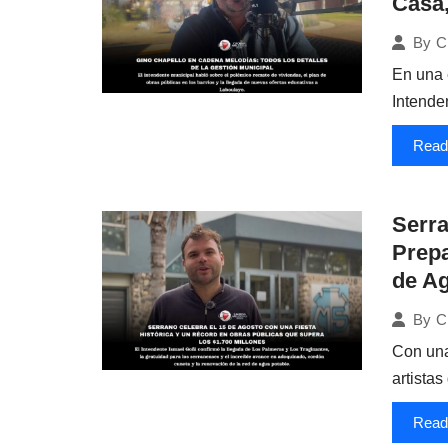
Casa,
By
C
En una 
Intende
Read
Serra
Prepa
de A
By
C
Con una
artista
Read