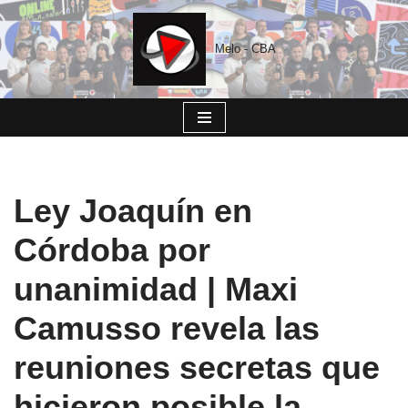
Saltar
Melo - CBA
al
contenido
Ley Joaquín en
Córdoba por
unanimidad | Maxi
Camusso revela las
reuniones secretas que
hicieron posible la