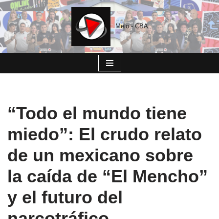
Saltar
Melo - CBA
al
contenido
“Todo el mundo tiene
miedo”: El crudo relato
de un mexicano sobre
la caída de “El Mencho”
y el futuro del
narcotráfico