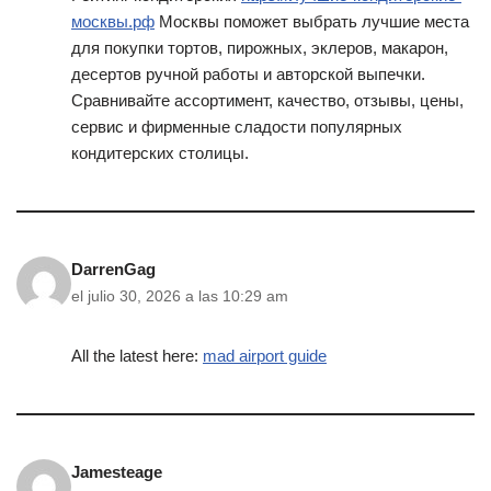
москвы.рф
Москвы поможет выбрать лучшие места
для покупки тортов, пирожных, эклеров, макарон,
десертов ручной работы и авторской выпечки.
Сравнивайте ассортимент, качество, отзывы, цены,
сервис и фирменные сладости популярных
кондитерских столицы.
DarrenGag
el julio 30, 2026 a las 10:29 am
All the latest here:
mad airport guide
Jamesteage