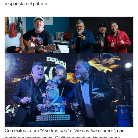
respuesta del público.
Con éxitos como
“Año tras año”
o
“Se nos fue el amor”
, que
marcaron generaciones, Carlitos repasó su historia como