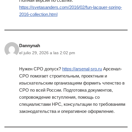
Полная версия по ссылке:
https://svetasanders.com/2016/02/fun-lacquer-spring-
2016-collection.html
Dannynah
el julio 29, 2026 a las 2:02 pm
Нужен СРО допуск?
https://arsenal-sro.ru
Арсенал-
СРО помогает строительным, проектным и
изыскательским организациям формить членство в
СРО по всей России. Подготовка документов,
сопровождение вступления, помощь со
специалистами НРС, консультации по требованиям
законодательства и оперативное оформление.