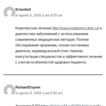
Ernesttof
el agosto 5, 2026 a las 9:28 pm
Комплексное лечение
http://www.medprime-clinic.ru/
и
диагностика заболеваний с использованием
современных медицинских методов. Полное
обследование организма, точная постановка
диагноза, индивидуальный план терапии,
консультации специалистов и эффективное лечение
с учетом особенностей здоровья пациента.
RichardOxymn
el agosto 6, 2026 a las 5:06 am
Закажите G202
https://mismar74.ru/G202.html
онлайн.