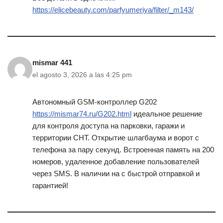
https://elicebeauty.com/parfyumeriya/filter/_m143/
mismar 441
el agosto 3, 2026 a las 4:25 pm
Автономный GSM-контроллер G202
https://mismar74.ru/G202.html
идеальное решение
для контроля доступа на парковки, гаражи и
территории СНТ. Открытие шлагбаума и ворот с
телефона за пару секунд. Встроенная память на 200
номеров, удаленное добавление пользователей
через SMS. В наличии на с быстрой отправкой и
гарантией!