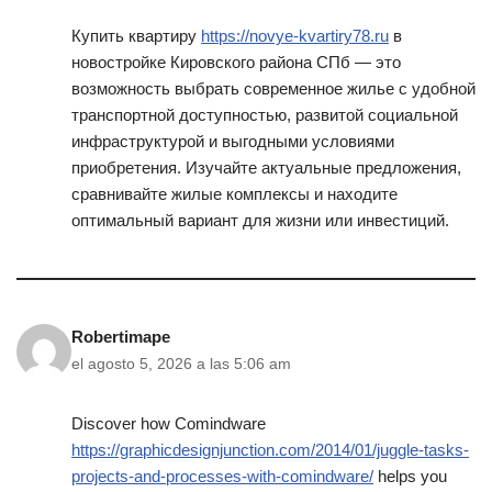
Купить квартиру
https://novye-kvartiry78.ru
в
новостройке Кировского района СПб — это
возможность выбрать современное жилье с удобной
транспортной доступностью, развитой социальной
инфраструктурой и выгодными условиями
приобретения. Изучайте актуальные предложения,
сравнивайте жилые комплексы и находите
оптимальный вариант для жизни или инвестиций.
Robertimape
el agosto 5, 2026 a las 5:06 am
Discover how Comindware
https://graphicdesignjunction.com/2014/01/juggle-tasks-
projects-and-processes-with-comindware/
helps you