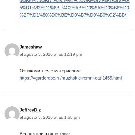
0%B5%D0%BD_%D0%BC%D0%BE%D0%BD%D0%B
5%D1%82%D1%8B_%C2%AB%D0%9A%D0%B8%D0
%BF%D1%80%D0%BE%D0%B7%D0%B0%C2%BB/
Jameshaw
el agosto 3, 2026 a las 12:19 pm
Ознакомиться с материалом:
https://vgarderobe.ru/muzhskie-remni-cat-1465.html
JeffreyDiz
el agosto 3, 2026 a las 1:55 pm
Все детали в одно клик: