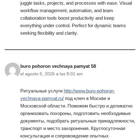
juggle tasks, projects, and processes with ease. Visual
workflow management, automation, and team
collaboration tools boost productivity and keep
everything under control. Perfect for dynamic teams
seeking flexibility and clarity.
buro pohoron vechnaya pamyat 58
el agosto 5, 2026 a las 8:01 am
Ритуальные услуги
http://www.buro-pohoron-
vechnaya-pamyat.ru/
под ключ в Москве и
Московской области. Поможем быстро и деликатно
организовать похороны, подготовить необходимые
документы, подобрать ритуальные принадлежности,
транспорт и место захоронения. Круглосуточная
консультация и сопровождение опытных