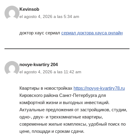
Kevinsob
el agosto 4, 2026 a las 5:34 am
доктор хаус сериал
сериал доктора хауса онлайн
novye-kvartiry 204
el agosto 4, 2026 a las 11:42 am
Квартиры в новостройках
https://novye-kvartiry78.ru
Кировского района Санкт-Петербурга для
комфортной жизни и выгодных инвестиций.
Актуальные предложения от застройщиков, студии,
одно-, двух- и трехкомнатные квартиры,
современные жилые комплексы, удобный поиск по
цене, площади и срокам сдачи.