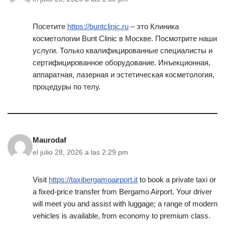
Посетите
https://buntclinic.ru
– это Клиника
косметологии Bunt Clinic в Москве. Посмотрите наши
услуги. Только квалифицированные специалисты и
сертифицированное оборудование. Инъекционная,
аппаратная, лазерная и эстетическая косметология,
процедуры по телу.
Maurodaf
el julio 28, 2026 a las 2:29 pm
Visit
https://taxibergamoairport.it
to book a private taxi or
a fixed-price transfer from Bergamo Airport. Your driver
will meet you and assist with luggage; a range of modern
vehicles is available, from economy to premium class.