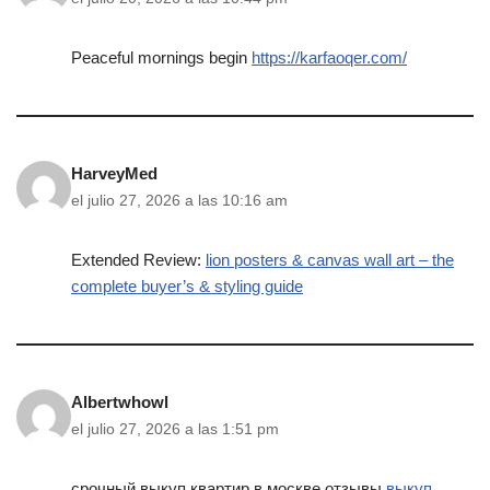
Peaceful mornings begin
https://karfaoqer.com/
HarveyMed
el julio 27, 2026 a las 10:16 am
Extended Review:
lion posters & canvas wall art – the
complete buyer’s & styling guide
Albertwhowl
el julio 27, 2026 a las 1:51 pm
срочный выкуп квартир в москве отзывы
выкуп