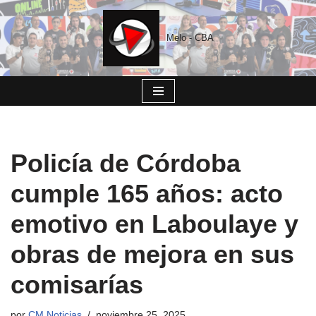
Saltar
Melo - CBA
al
contenido
Policía de Córdoba
cumple 165 años: acto
emotivo en Laboulaye y
obras de mejora en sus
comisarías
por
CM Noticias
noviembre 25, 2025