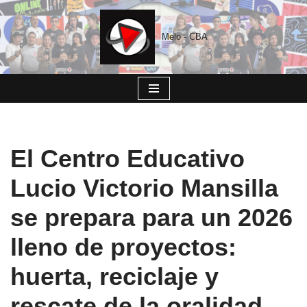
Saltar
Melo - CBA
al
contenido
El Centro Educativo
Lucio Victorio Mansilla
se prepara para un 2026
lleno de proyectos:
huerta, reciclaje y
rescate de la oralidad