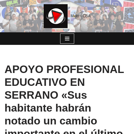
Saltar
Melo - CBA
al
contenido
APOYO PROFESIONAL
EDUCATIVO EN
SERRANO «Sus
habitante habrán
notado un cambio
importante en el último