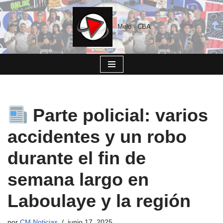
Saltar
Melo - CBA
al
contenido
Parte policial: varios
accidentes y un robo
durante el fin de
semana largo en
Laboulaye y la región
por
CM Noticias
junio 17, 2025