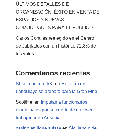
ÚLTIMOS DETALLES DE
ORGANIZACIÓN, ÉXITO EN VENTA DE
ESPACIOS Y NUEVAS
COMODIDADES PARA EL PÚBLICO
Carlos Conti es reelegido en el Centro
de Jubilados con un histórico 72,8% de
los votos
Comentarios recientes
Shkola onlain_lrKr
en
Huracán de
Laboulaye se prepara para la Gran Final.
ScottHef
en
Imputan a funcionarios
municipales por la muerte de un joven
trabajador en Ausonia.
casino en ligne suisse
en
Siciliano pide