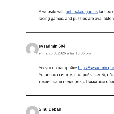
A website with
unblocked games
for free 
racing games, and puzzles are available w
sysadmin 604
el marzo 8, 2026 a las 10:06 pm
Услуги по настройке
https://sysadmin.gu
Установка систем, настройка сетей, о
техническая поддержка. Помогаем обес
Sinu Deban