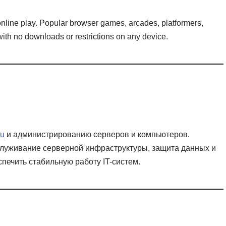
online play. Popular browser games, arcades, platformers,
ith no downloads or restrictions on any device.
ru
и администрированию серверов и компьютеров.
бслуживание серверной инфраструктуры, защита данных и
печить стабильную работу IT-систем.