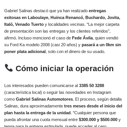
Gabriel Salinas destacó que ya han realizado
entregas
exitosas en Laboulaye, Huinca Renancó, Buchardo, Jovita,
Italó, Venado Tuerto
y localidades vecinas. “La mejor carpeta
de presentación son las entregas y los clientes referidos”,
afirmó. Incluso mencionó el caso de
Fede Ávila
, quien vendió
su Ford Ka modelo 2008 (casi 20 años) y
pasará a un 0km sin
poner plata adicional
, solo con el dinero de su usado.
Cómo iniciar la operación
Los interesados pueden comunicarse al
3385 50 3288
(característica local) o seguir las novedades en Instagram
como
Gabriel Salinas Automotores
. El proceso, según detalla
Salinas, dura aproximadamente
tres meses desde el inicio del
plan hasta la entrega de la unidad
. “Cualquier persona que
pueda afrontar una cuota mensual entre
$300.000 y $500.000
y
tenga para la entrega estipulada, puede acceder al cero