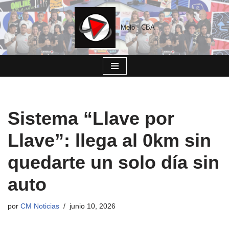
Saltar
Melo - CBA
al
contenido
Sistema “Llave por
Llave”: llega al 0km sin
quedarte un solo día sin
auto
por
CM Noticias
junio 10, 2026