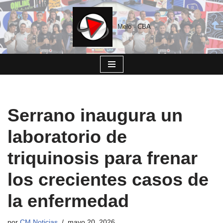
Saltar
Melo - CBA
al
contenido
Serrano inaugura un
laboratorio de
triquinosis para frenar
los crecientes casos de
la enfermedad
por
CM Noticias
mayo 20, 2026