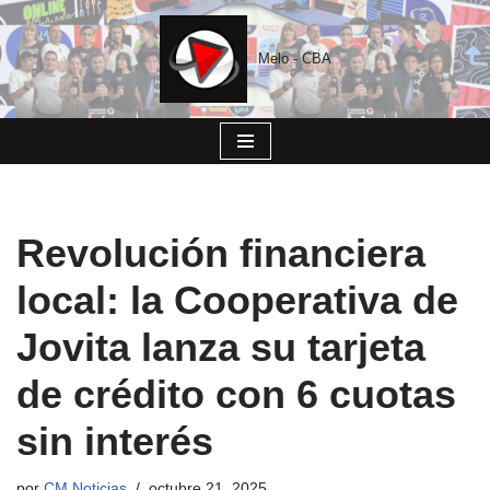
Saltar
Melo - CBA
al
contenido
Revolución financiera
local: la Cooperativa de
Jovita lanza su tarjeta
de crédito con 6 cuotas
sin interés
por
CM Noticias
octubre 21, 2025