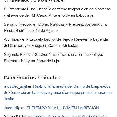
Clima Perfecto y Oferta Inigualable
El Intendente Gino Chapello confirmó la ejecución de hipotecas
y el avance de «Mi Casa, Mi Sueño 3» en Laboulaye
Serrano: Récord en Obras Públicas y Preparativos para una
Fiesta Histórica el 15 de Agosto
Alumnos de la Escuela Leonor de Tejeda Reviven la Leyenda
del Caimán y el Fuego en Cadena Melodías
Segundo Festival Gastronómico Tradicional en Laboulaye:
Entrada Libre y un Show de Lujo
Comentarios recientes
mostbet_uqel
en
Reabrió la farmacia del Centro de Empleados
de Comercio en Laboulaye y anunciaron que pronto lo harán en
Jovita
JacobHip
en
EL TIEMPO Y LA LLUVIA EN LA REGIÓN
SamuelGab
en
Tragedia aérea en India: un avión de Air India