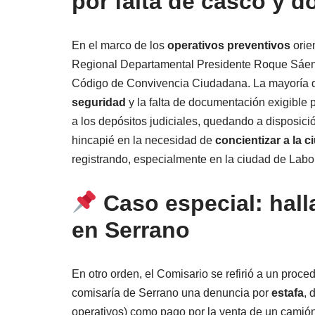
por falta de casco y 
En el marco de los
operativos preventivos
orien
Regional Departamental Presidente Roque Sáenz P
Código de Convivencia Ciudadana. La mayoría d
seguridad
y la falta de documentación exigible 
a los depósitos judiciales, quedando a disposició
hincapié en la necesidad de
concientizar a la 
registrando, especialmente en la ciudad de Labo
Caso especial: hal
en Serrano
En otro orden, el Comisario se refirió a un proc
comisaría de Serrano una denuncia por
estafa
, 
operativos) como pago por la venta de un camió