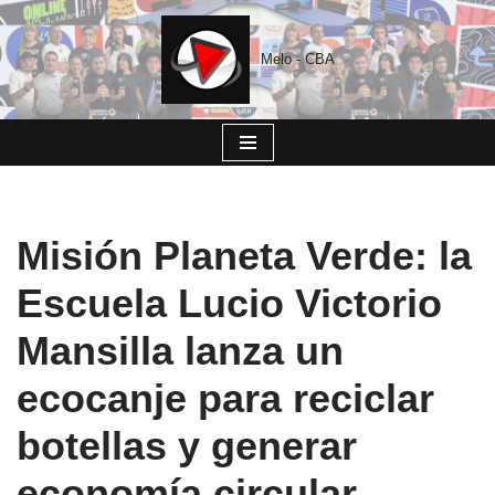
Saltar
Melo - CBA
al
contenido
Misión Planeta Verde: la
Escuela Lucio Victorio
Mansilla lanza un
ecocanje para reciclar
botellas y generar
economía circular