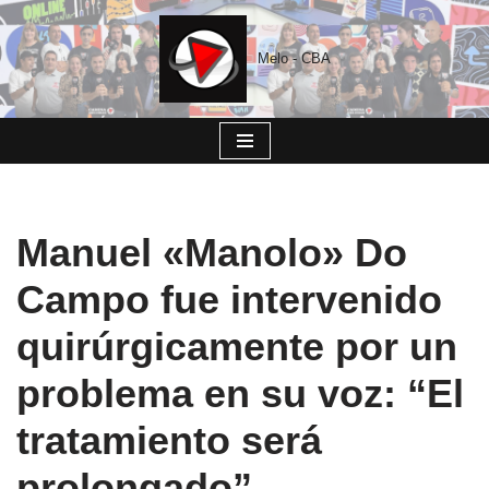
Saltar
Melo - CBA
al
contenido
Manuel «Manolo» Do
Campo fue intervenido
quirúrgicamente por un
problema en su voz: “El
tratamiento será
prolongado”,