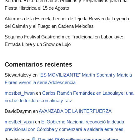
Serrano: Récord en Obras Públicas y Preparativos para una
Fiesta Histórica el 15 de Agosto
Alumnos de la Escuela Leonor de Tejeda Reviven la Leyenda
del Caimán y el Fuego en Cadena Melodías
Segundo Festival Gastronómico Tradicional en Laboulaye:
Entrada Libre y un Show de Lujo
Comentarios recientes
Stewartalevy
en
“ES MOVILIZANTE” Martín Sperani y Mariela
Flores vieron la serie Adolescencia
mostbet_hwsn
en
Carlos Ramón Fernández en Laboulaye: una
noche de folclore con alma y raíz
DavidDaymn
en
AVANZADA DE LA INTERFUERZA
mostbet_ypsn
en
El Gobierno Nacional reconoció la deuda
previsional con Córdoba y comenzará a saldarla este mes.
JacobHip
en
Recibió $540 millones por error y ahora