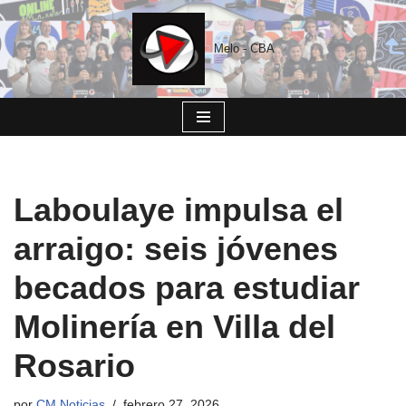
Saltar
Melo - CBA
al
contenido
Laboulaye impulsa el
arraigo: seis jóvenes
becados para estudiar
Molinería en Villa del
Rosario
por
CM Noticias
febrero 27, 2026