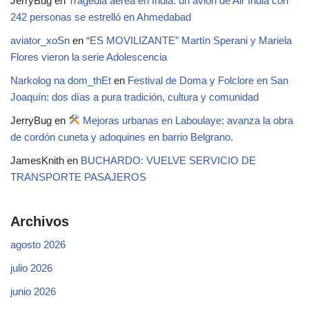
JerryBug
en
Tragedia aérea en India: un avión de Air India con
242 personas se estrelló en Ahmedabad
aviator_xoSn
en
“ES MOVILIZANTE” Martín Sperani y Mariela
Flores vieron la serie Adolescencia
Narkolog na dom_thEt
en
Festival de Doma y Folclore en San
Joaquín: dos días a pura tradición, cultura y comunidad
JerryBug
en
Mejoras urbanas en Laboulaye: avanza la obra
de cordón cuneta y adoquines en barrio Belgrano.
JamesKnith
en
BUCHARDO: VUELVE SERVICIO DE
TRANSPORTE PASAJEROS
Archivos
agosto 2026
julio 2026
junio 2026