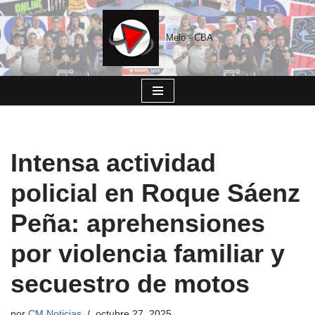
Saltar
Melo - CBA
al
contenido
Intensa actividad
policial en Roque Sáenz
Peña: aprehensiones
por violencia familiar y
secuestro de motos
por
CM Noticias
octubre 27, 2025