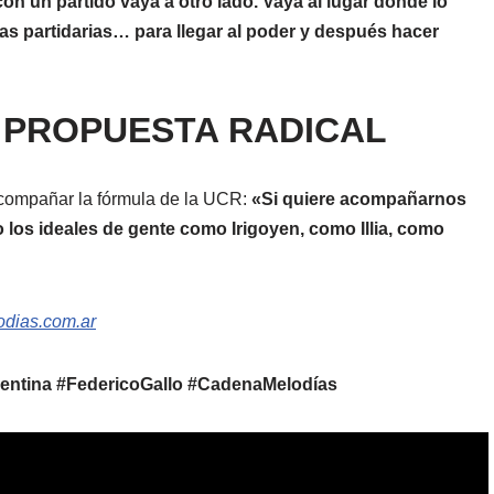
on un partido vaya a otro lado. Vaya al lugar donde lo
as partidarias… para llegar al poder y después hacer
A PROPUESTA RADICAL
acompañar la fórmula de la UCR:
«Si quiere acompañarnos
 los ideales de gente como Irigoyen, como Illia, como
dias.com.ar
gentina #FedericoGallo #CadenaMelodías