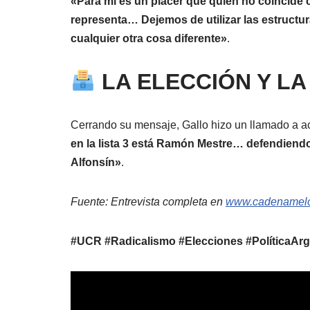
«Para mí es un placer que quien no coincide c
representa… Dejemos de utilizar las estructur
cualquier otra cosa diferente»
.
LA ELECCIÓN Y L
Cerrando su mensaje, Gallo hizo un llamado a 
en la lista 3 está Ramón Mestre… defendiendo
Alfonsín»
.
Fuente: Entrevista completa en
www.cadenamelo
#UCR #Radicalismo #Elecciones #PolíticaAr