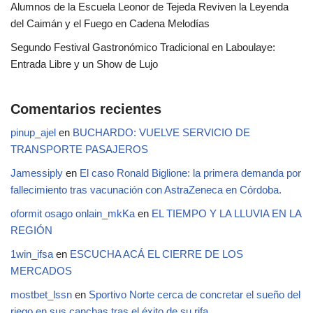
Alumnos de la Escuela Leonor de Tejeda Reviven la Leyenda
del Caimán y el Fuego en Cadena Melodías
Segundo Festival Gastronómico Tradicional en Laboulaye:
Entrada Libre y un Show de Lujo
Comentarios recientes
pinup_ajel
en
BUCHARDO: VUELVE SERVICIO DE
TRANSPORTE PASAJEROS
Jamessiply
en
El caso Ronald Biglione: la primera demanda por
fallecimiento tras vacunación con AstraZeneca en Córdoba.
oformit osago onlain_mkKa
en
EL TIEMPO Y LA LLUVIA EN LA
REGIÓN
1win_ifsa
en
ESCUCHA ACÁ EL CIERRE DE LOS
MERCADOS
mostbet_lssn
en
Sportivo Norte cerca de concretar el sueño del
riego en sus canchas tras el éxito de su rifa.