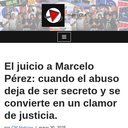
Saltar
Melo - CBA
al
contenido
El juicio a Marcelo
Pérez: cuando el abuso
deja de ser secreto y se
convierte en un clamor
de justicia.
por
CM Noticias
mayo 30, 2025