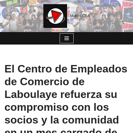
Saltar
Melo - CBA
al
contenido
El Centro de Empleados
de Comercio de
Laboulaye refuerza su
compromiso con los
socios y la comunidad
en un mes cargado de