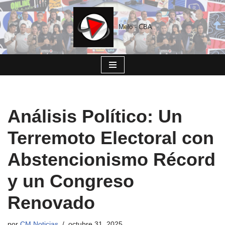
Saltar
Melo - CBA
al
contenido
Análisis Político: Un
Terremoto Electoral con
Abstencionismo Récord
y un Congreso
Renovado
por
CM Noticias
octubre 31, 2025