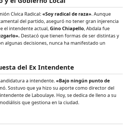
o y el Gobierno Local
nión Cívica Radical:
«Soy radical de raza»
. Aunque
tamental del partido, aseguró no tener gran injerencia
bre el intendente actual,
Gino Chiapello
, Abdala fue
uzgarlo».
Destacó que tienen formas de ser distintas y
n algunas decisiones, nunca ha manifestado un
puesta del Ex Intendente
candidatura a intendente.
«Bajo ningún punto de
rmó. Sostuvo que ya hizo su aporte como director del
s intendente de Laboulaye. Hoy, se dedica de lleno a su
odiálisis que gestiona en la ciudad.