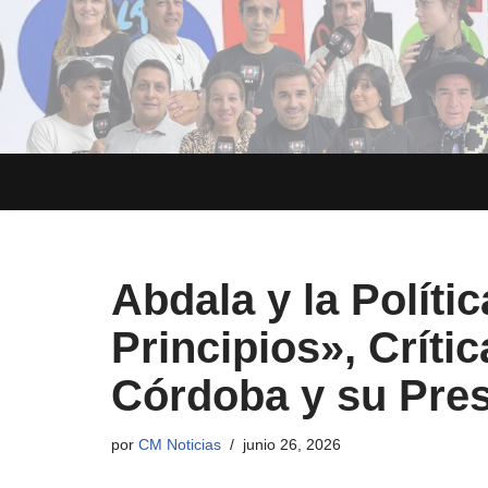
Saltar
al
contenido
Abdala y la Políti
Principios», Críti
Córdoba y su Pre
por
CM Noticias
junio 26, 2026