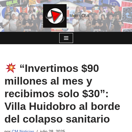
Saltar
Melo - CBA
al
contenido
“Invertimos $90
millones al mes y
recibimos solo $30”:
Villa Huidobro al borde
del colapso sanitario
por
CM Noticias
julio 28, 2025