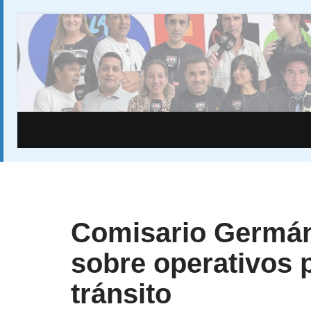
Saltar
al
contenido
Comisario Germán
sobre operativos p
tránsito