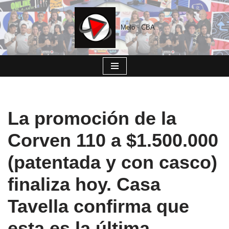
Saltar
Melo - CBA
al
contenido
La promoción de la
Corven 110 a $1.500.000
(patentada y con casco)
finaliza hoy. Casa
Tavella confirma que
esta es la última