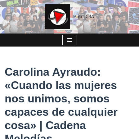
Saltar
Melo - CBA
al
contenido
Carolina Ayraudo:
«Cuando las mujeres
nos unimos, somos
capaces de cualquier
cosa» | Cadena
Melodías