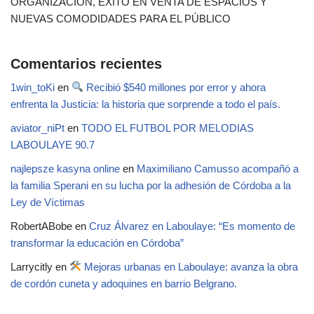
ORGANIZACIÓN, ÉXITO EN VENTA DE ESPACIOS Y
NUEVAS COMODIDADES PARA EL PÚBLICO
Comentarios recientes
1win_toKi
en
Recibió $540 millones por error y ahora
enfrenta la Justicia: la historia que sorprende a todo el país.
aviator_niPt
en
TODO EL FUTBOL POR MELODIAS
LABOULAYE 90.7
najlepsze kasyna online
en
Maximiliano Camusso acompañó a
la familia Sperani en su lucha por la adhesión de Córdoba a la
Ley de Víctimas
RobertABobe
en
Cruz Álvarez en Laboulaye: “Es momento de
transformar la educación en Córdoba”
Larrycitly
en
Mejoras urbanas en Laboulaye: avanza la obra
de cordón cuneta y adoquines en barrio Belgrano.