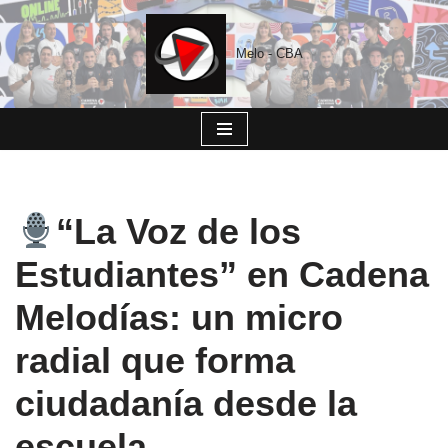
Saltar
Melo - CBA
al
contenido
“La Voz de los
Estudiantes” en Cadena
Melodías: un micro
radial que forma
ciudadanía desde la
escuela